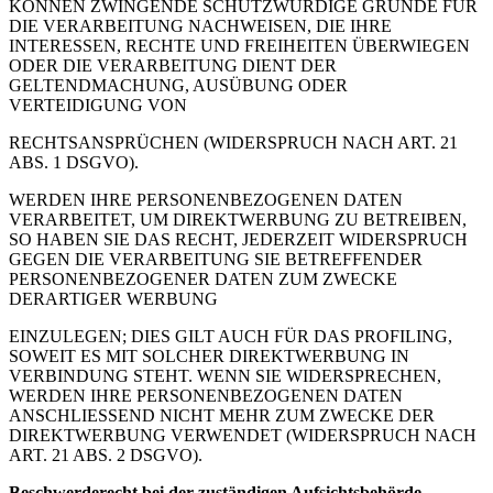
KÖNNEN ZWINGENDE SCHUTZWÜRDIGE GRÜNDE FÜR
DIE VERARBEITUNG NACHWEISEN, DIE IHRE
INTERESSEN, RECHTE UND FREIHEITEN ÜBERWIEGEN
ODER DIE VERARBEITUNG DIENT DER
GELTENDMACHUNG, AUSÜBUNG ODER
VERTEIDIGUNG VON
RECHTSANSPRÜCHEN (WIDERSPRUCH NACH ART. 21
ABS. 1 DSGVO).
WERDEN IHRE PERSONENBEZOGENEN DATEN
VERARBEITET, UM DIREKTWERBUNG ZU BETREIBEN,
SO HABEN SIE DAS RECHT, JEDERZEIT WIDERSPRUCH
GEGEN DIE VERARBEITUNG SIE BETREFFENDER
PERSONENBEZOGENER DATEN ZUM ZWECKE
DERARTIGER WERBUNG
EINZULEGEN; DIES GILT AUCH FÜR DAS PROFILING,
SOWEIT ES MIT SOLCHER DIREKTWERBUNG IN
VERBINDUNG STEHT. WENN SIE WIDERSPRECHEN,
WERDEN IHRE PERSONENBEZOGENEN DATEN
ANSCHLIESSEND NICHT MEHR ZUM ZWECKE DER
DIREKTWERBUNG VERWENDET (WIDERSPRUCH NACH
ART. 21 ABS. 2 DSGVO).
Beschwerderecht bei der zuständigen Aufsichtsbehörde