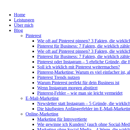
Zum
Inhalt
Home
springen
Leistungen
Über mich
Blog
Pinterest
Wie oft auf Pinterest pinnen? 3 Fakten, die wirkli
Pinterest für Business: 7 Fakten, die wirklich zähl
Wie oft auf Pinterest pinnen? 3 Fakten, die wirkli
Pinterest für Business: 7 Fakten, die wirklich zähl
Pinterest oder Instagram – 5 ehrliche Gründe, die f
Soll ich wirklich mit Pinterest weitermachen?
Pinterest-Marketing: Warum es viel einfacher ist, a
Pinterest Trends nutzen
Warum Pinterest perfekt für dein Business ist
Wenn Instagram morgen abstürzt
Pinterest-Fehler – wie man sie leicht vermeidet
E-Mail-Marketing
Newsletter statt Instagram – 5 Gründe, die wirkli
Die häufigsten Anfängerfehler im E-Mail-Marketi
Online-Marketing
Marketing für Introvertierte
Wie gewinne ich Kunden? (auch ohne Social-Medi
Marketing ohne Social Media – 4 Wege, die wirkli