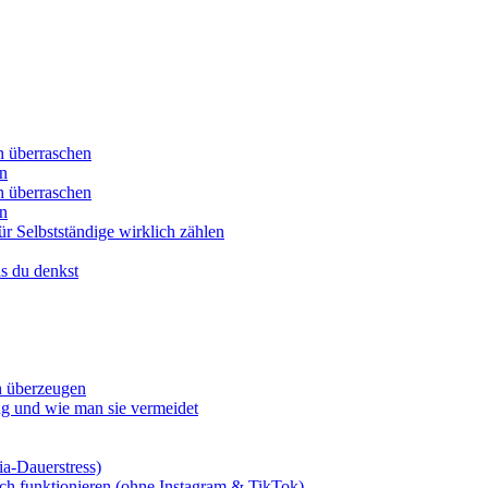
ch überraschen
en
ch überraschen
en
ür Selbstständige wirklich zählen
ls du denkst
ch überzeugen
ng und wie man sie vermeidet
a-Dauerstress)
ch funktionieren (ohne Instagram & TikTok)