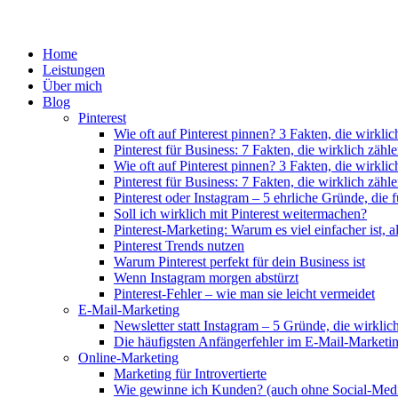
Home
Leistungen
Über mich
Blog
Pinterest
Wie oft auf Pinterest pinnen? 3 Fakten, die wirkli
Pinterest für Business: 7 Fakten, die wirklich zähl
Wie oft auf Pinterest pinnen? 3 Fakten, die wirkli
Pinterest für Business: 7 Fakten, die wirklich zähl
Pinterest oder Instagram – 5 ehrliche Gründe, die f
Soll ich wirklich mit Pinterest weitermachen?
Pinterest-Marketing: Warum es viel einfacher ist, a
Pinterest Trends nutzen
Warum Pinterest perfekt für dein Business ist
Wenn Instagram morgen abstürzt
Pinterest-Fehler – wie man sie leicht vermeidet
E-Mail-Marketing
Newsletter statt Instagram – 5 Gründe, die wirkli
Die häufigsten Anfängerfehler im E-Mail-Marketi
Online-Marketing
Marketing für Introvertierte
Wie gewinne ich Kunden? (auch ohne Social-Medi