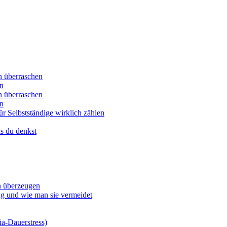
ch überraschen
en
ch überraschen
en
ür Selbstständige wirklich zählen
ls du denkst
ch überzeugen
ng und wie man sie vermeidet
a-Dauerstress)