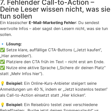
7. Fehlender Call-to-Action –
Deine Leser wissen nicht, was sie
tun sollen
Ein klassischer
E-Mail-Marketing Fehler
: Du sendest
wertvolle Infos – aber sagst den Lesern nicht, was sie tun
sollen.
🔹
Lösung:
✅ Setze klare, auffällige CTA-Buttons („Jetzt kaufen“,
„Hier anmelden“).
✅ Platziere den CTA früh im Text – nicht erst am Ende.
✅ Nutze eine aktive Sprache („Sichere dir deinen Platz“
statt „Mehr Infos hier“).
💡
Beispiel:
Ein Online-Kurs-Anbieter steigert seine
Anmeldungen um 40 %, indem er „Jetzt kostenlos testen“
als Call-to-Action einsetzt statt „Hier klicken“.
💡
Beispiel:
Ein Reisebüro testet zwei verschiedene
Betreffzeilen: „Buche jetzt deinen Sommerurlaub!“ vs.